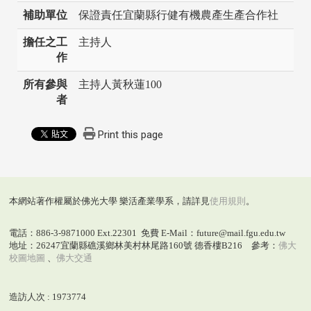
補助單位
保證責任宜蘭縣行健有機農產生產合作社
擔任之工
主持人
作
所有參與
主持人黃秋蓮100
者
Print this page
本網站著作權屬於佛光大學 樂活產業學系，請詳見
使用規則
。
電話：886-3-9871000 Ext.22301 免費 E-Mail：future@mail.fgu.edu.tw
地址：26247宜蘭縣礁溪鄉林美村林尾路160號 德香樓B216 參考：
佛大
校圖地圖
、
佛大交通
造訪人次 : 1973774