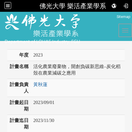
佛光大學 樂活產業學系
:::
Sitemap
Tog
年度
2023
計畫名稱
活化農業廢棄物，開創負碳新思維–炭化稻
殼在農業減碳之應用
計畫負責
黃秋蓮
人
計畫起日
2023/09/01
期
計畫迄日
2023/11/30
期