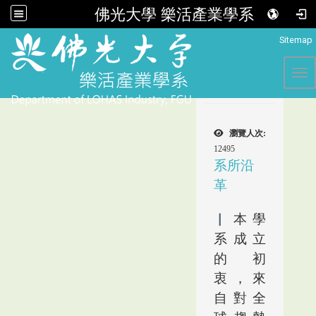
佛光大學 樂活產業學系
:::
Sitemap
Tog
瀏覽人次:
12495
系所沿
革
▏
本學
系成立
的初
衷，來
自對全