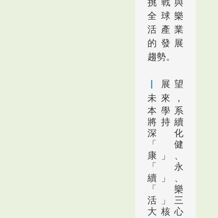
挑戰與
全球樂
活產業
的發展
趨勢。
▏
展望
未來，
本學系
將持續
深化
「健
康」、
「永
續」、
「樂
活」三
大核心