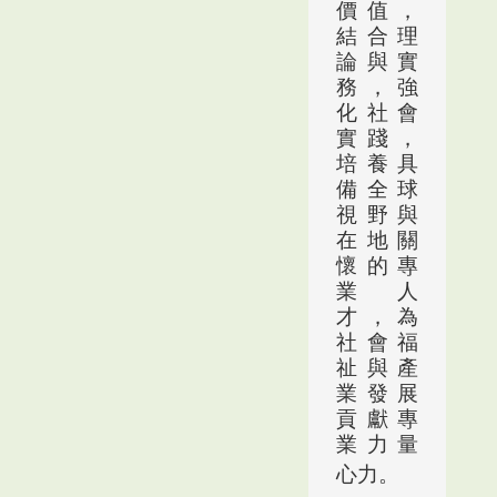
價值
，
結合理
論與實
務，強
化社會
實踐，
培養具
備全球
視野與
在地關
懷的專
業人
才，為
社會福
祉與產
業發展
貢獻專
業力量
心力。