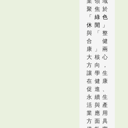
業領域
聚焦於
「綠色
休閒」
與「整
合健
康」兩
大核心
方向，
讓學生
在健康
促進、
永續生
活與產
業應用
方面具