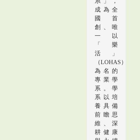
系」
，
成為全
國首
創、唯
一以
「樂
活」
（
LOHAS
）
為名的
專業學
系。學
系以培
養具備
前瞻思
維、深
耕健康