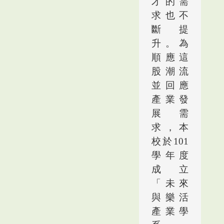
才的需
求也不
斷提
升。為
順應這
股潮流
並回應
產業發
展需
求，本
校於
101
學年度
成立
「未來
與樂活
產業學