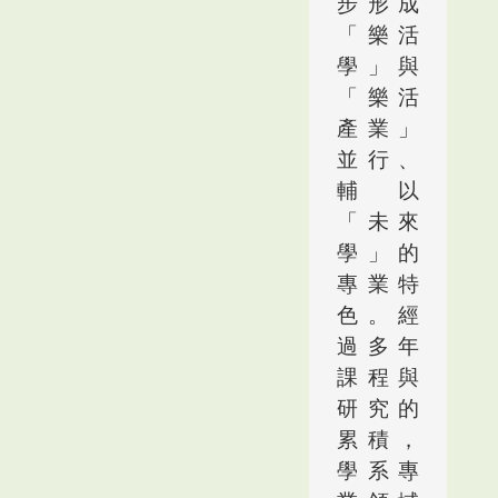
步形成
「樂活
學」與
「樂活
產業」
並行、
輔以
「未來
學」的
專業特
色。經
過多年
課程與
研究的
累積，
學系專