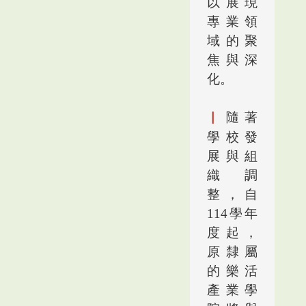
以展現
專業領
域的聚
焦與深
化。
▏
隨著
學校發
展與組
織調
整，自
114
學年
度起
，
原隸屬
的樂活
產業學