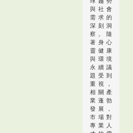
球趨勢
與社會
需求的
深刻洞
察。隨
著身心
靈健康
與環境
永續議
題受到
重視，
相關產
業蓬勃
發展，
市場對
專業人