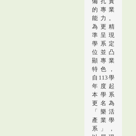
備扎實
的專業
能力。
為更精
準呈現
學系定
位並凸
顯專業
特色，
自
113
學
年度起
本學系
更名為
「樂活
產業學
系」
，