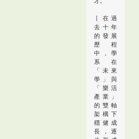
才。
▏
在過
去十年
的發展
歷程
中，學
系在
「未來
學」與
「樂活
產業」
的雙軸
架構下
穩健成
長，逐