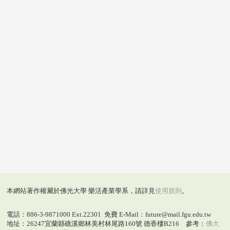
本網站著作權屬於佛光大學 樂活產業學系，請詳見
使用規則
。
電話：886-3-9871000 Ext.22301 免費 E-Mail：future@mail.fgu.edu.tw
地址：26247宜蘭縣礁溪鄉林美村林尾路160號 德香樓B216 參考：
佛大