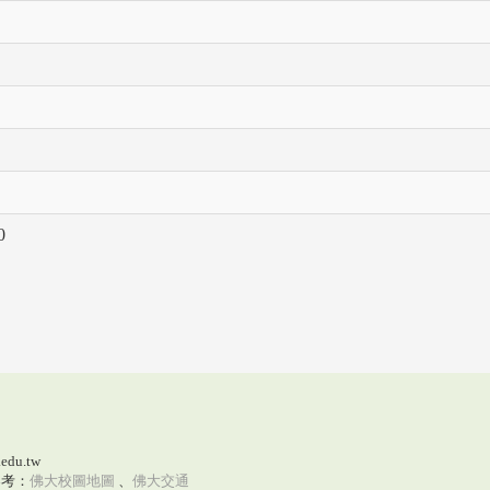
0
edu.tw
參考：
佛大校圖地圖
、
佛大交通