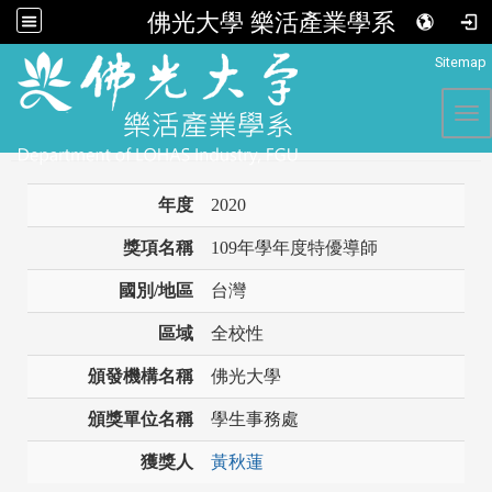
佛光大學 樂活產業學系
:::
Sitemap
Tog
年度
2020
獎項名稱
109年學年度特優導師
國別/地區
台灣
區域
全校性
頒發機構名稱
佛光大學
頒獎單位名稱
學生事務處
獲獎人
黃秋蓮