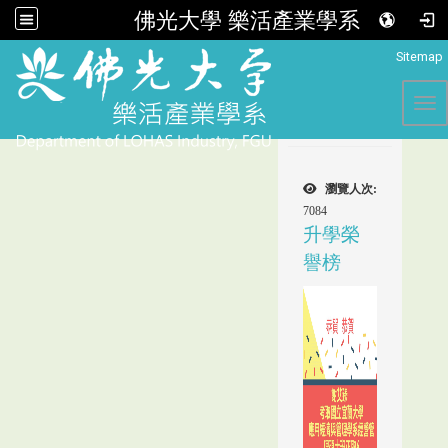
佛光大學 樂活產業學系
:::
Sitemap
Tog
瀏覽人次:
7084
升學榮
譽榜