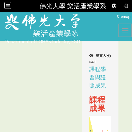
佛光大學 樂活產業學系
:::
Sitemap
Tog
瀏覽人次:
6428
課程學
習與證
照成果
課程
成果