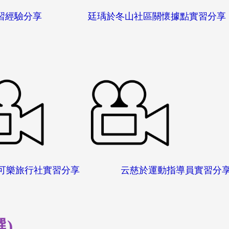
瑜實習經驗分享 廷瑀於冬山社區關懷據點實習
於可樂旅行社實習分享 云慈於運動指導員
)