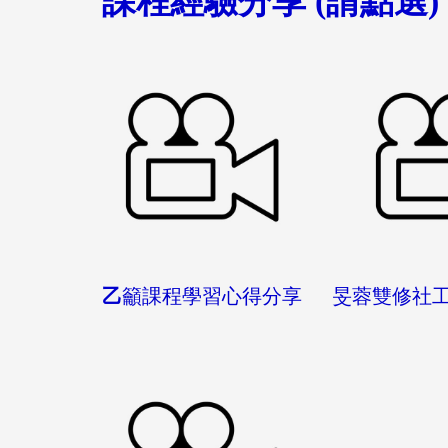
課程經驗分享 (請點選)
乙
籲課程學習心得分享 旻蓉雙修社