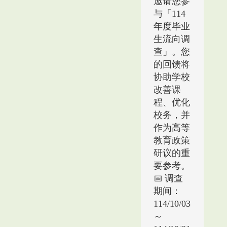
邀请您参
与「114
年度毕业
生流向调
查」。您
的回馈将
协助学校
改善课
程、优化
校务，并
作为高等
教育政策
研议的重
要参考。
📅
调查
期间：
114/10/03
～