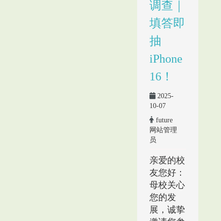
调查｜
填答即
抽
iPhone
16！
2025-
10-07
future
网站管理
员
亲爱的校
友您好：
母校关心
您的发
展，诚挚