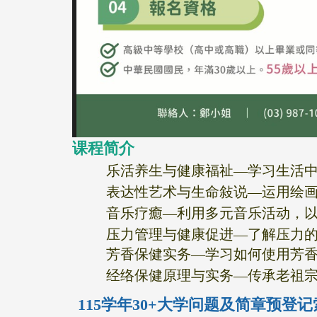
课程简介
乐活养生与健康福祉—
学习生活
表达性艺术与生命敍说—
运用绘
音乐疗癒—
利用多元音乐活动，
压力管理与健康促进—了解压力
芳香保健实务—
学习如何使用芳
经络保健原理与实务—
传承老祖
115学年30+大学问题及简章预登