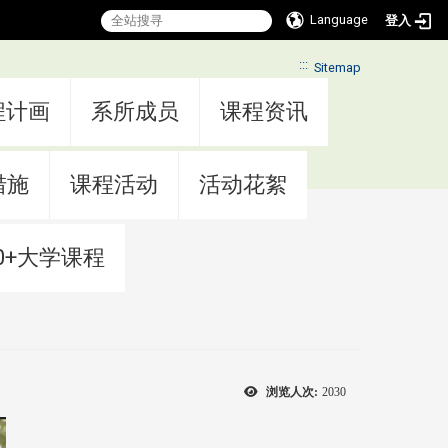
Language
登入
:::
Sitemap
程计画
系所成员
课程资讯
措施
课程活动
活动花絮
0+大学课程
浏览人次:
2030