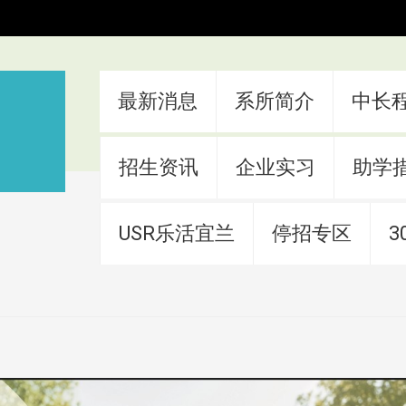
:::
最新消息
系所简介
中长
招生资讯
企业实习
助学
USR乐活宜兰
停招专区
3