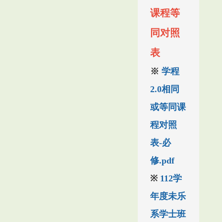
课程等
同对照
表
※
学程
2.0相同
或等同课
程对照
表-必
修.pdf
※
112学
年度未乐
系学士班