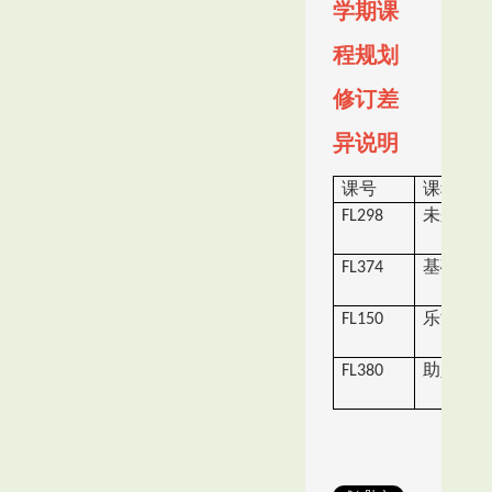
学期课
程规划
修订差
异说明
课号
课程名
未来趋
FL298
基础经
FL374
乐活养
FL150
助人关
FL380