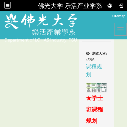
佛光大学 乐活产业学系
:::
Sitemap
Tog
浏览人次:
45205
课程规
划
★学士
班课程
规划