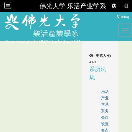
佛光大学 乐活产业学系
:::
Sitemap
Tog
浏览人次:
4321
系所法
规
乐活
产业
学系
系务
会议
设置
要点