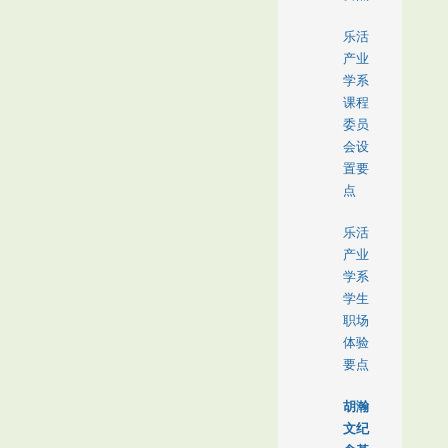
乐活
产业
学系
课程
委员
会设
置要
点
乐活
产业
学系
学生
职场
体验
要点
胡瀚
文纪