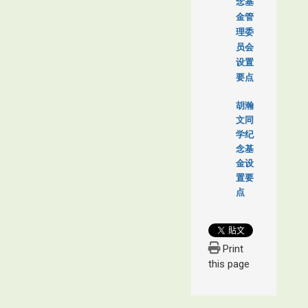
念基
金管
理委
员会
设置
要点
胡瀚
文同
学纪
念基
金设
置要
点
Print
this page