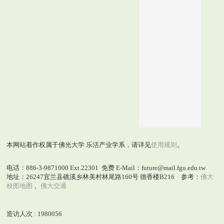
本网站着作权属于佛光大学 乐活产业学系，请详见
使用规则
。
电话：886-3-9871000 Ext.22301 免费 E-Mail：future@mail.fgu.edu.tw
地址：26247宜兰县礁溪乡林美村林尾路160号 德香楼B216 参考：
佛大
校图地图
、
佛大交通
造访人次 : 1980056