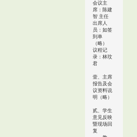
会议主
席：陈建
智 主任
出席人
员：如签
到单
（略）
议程记
录：林玟
君
壹、主席
报告及会
议资料说
明（略）
贰、学生
意见反映
暨现场回
复