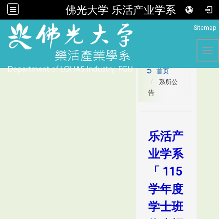
佛光大学 乐活产业学系
:::
Sitemap
Tog
首页
系所公
告
乐活产
业学系
「 115
学年度
学士班