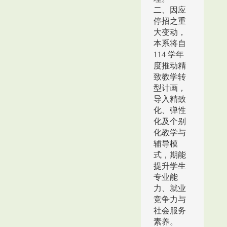
二、因应
停招之重
大变动，
本系将自
114 学年
度推动精
致教学转
型计画，
导入精致
化、弹性
化及个别
化教学与
辅导模
式，期能
提升学生
专业能
力、就业
竞争力与
社会服务
素养。