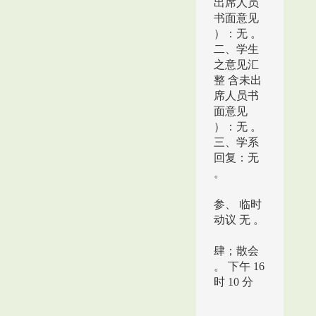
出席人员
书面意见
）：无 。
二、学生
之意见汇
整 含未出
席人员书
面意见
）：无 。
三、学系
回复：无
。
参、 临时
动议 无 。
肆；散会
。 下午 16
时 10 分