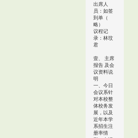
出席人
员：如签
到单（
略）
议程记
录：林玟
君
壹、 主席
报告 及会
议资料说
明
一、今日
会议系针
对本校整
体校务发
展，以及
近年本学
系招生注
册率情