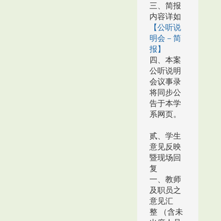
三、简报
内容详如
【公听说
明会－简
报】
四、本案
公听说明
会议事录
将同步公
告于本学
系网页。
贰、学生
意见反映
暨现场回
复
一、教师
及职员之
意见汇
整 （含未