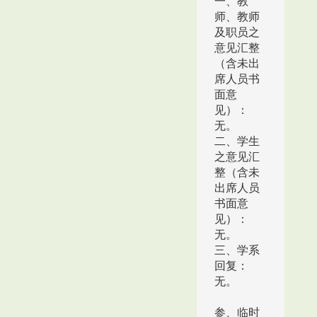
一、教
师、教师
及职员之
意见汇整
（含未出
席人员书
面意
见）：
无。
二、学生
之意见汇
整（含未
出席人员
书面意
见）：
无。
三、学系
回复：
无。
参、临时