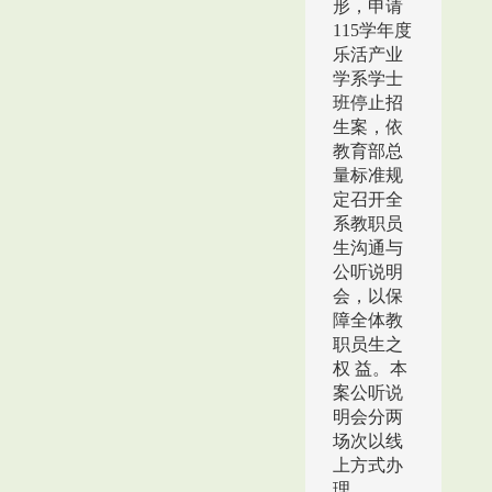
形，申请
115学年度
乐活产业
学系学士
班停止招
生案，依
教育部总
量标准规
定召开全
系教职员
生沟通与
公听说明
会，以保
障全体教
职员生之
权 益。本
案公听说
明会分两
场次以线
上方式办
理。