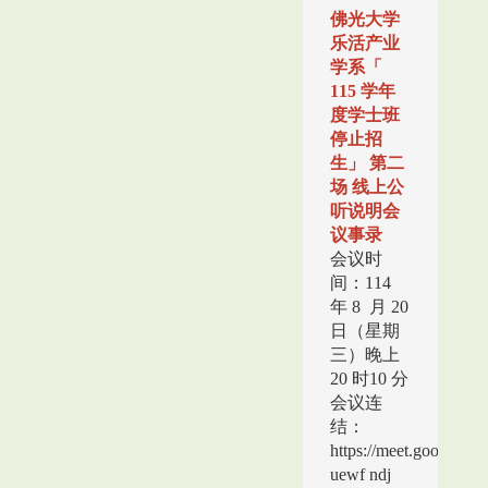
佛光大学
乐活产业
学系「
115 学年
度学士班
停止招
生」 第二
场 线上公
听说明会
议事录
会议时
间：114
年 8 月 20
日（星期
三）晚上
20 时10 分
会议连
结：
https://meet.google.co
uewf ndj