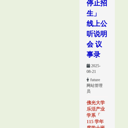
停止招
生」
线上公
听说明
会 议
事录
2025-
08-21
future
网站管理
员
佛光大学
乐活产业
学系「
115 学年
度学士班