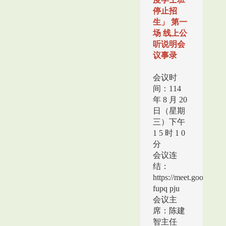
停止招
生」 第一
场 线上公
听说明会
议事录
会议时
间：114
年 8 月 20
日（星期
三）下午
1 5 时 1 0
分
会议连
结：
https://meet.google.co
fupq pju
会议主
席：陈建
智主任