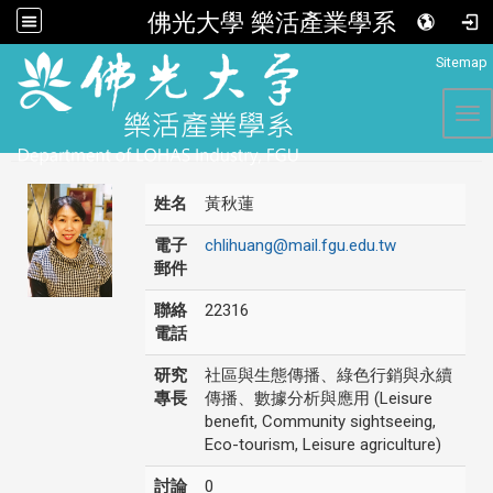
佛光大學 樂活產業學系
:::
Sitemap
Tog
姓名
黃秋蓮
電子
chlihuang@mail.fgu.edu.tw
郵件
聯絡
22316
電話
研究
社區與生態傳播、綠色行銷與永續
專長
傳播、數據分析與應用 (Leisure
benefit, Community sightseeing,
Eco-tourism, Leisure agriculture)
討論
0